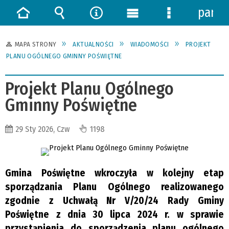
panel
Strona
Wyszukiwarka
Narzędzia
Menu
Menu
główna
główne
szczegółowe
MAPA STRONY
AKTUALNOŚCI
WIADOMOŚCI
PROJEKT
PLANU OGÓLNEGO GMINNY POŚWIĘTNE
Projekt Planu Ogólnego
Gminny Poświętne
29 Sty 2026, Czw
1198
Gmina Poświętne wkroczyła w kolejny etap
sporządzania Planu Ogólnego realizowanego
zgodnie z Uchwałą Nr V/20/24 Rady Gminy
Poświętne z dnia 30 lipca 2024 r. w sprawie
przystąpienia do sporządzenia planu ogólnego