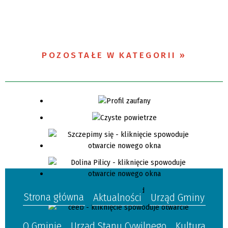
POZOSTAŁE W KATEGORII
Strona główna
Aktualności
Urząd Gminy
O Gminie
Urząd Stanu Cywilnego
Kultura