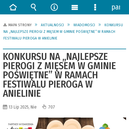
panel
Strona
Wyszukiwarka
Narzędzia
Menu
Menu
główna
główne
szczegółowe
MAPA STRONY
AKTUALNOŚCI
WIADOMOŚCI
KONKURSU
NA „NAJLEPSZE PIEROGI Z MIĘSEM W GMINIE POŚWIĘTNE” W RAMACH
FESTIWALU PIEROGA W ANIELINIE
KONKURSU NA „NAJLEPSZE
PIEROGI Z MIĘSEM W GMINIE
POŚWIĘTNE” W RAMACH
FESTIWALU PIEROGA W
ANIELINIE
13 Lip 2025, Nie
707